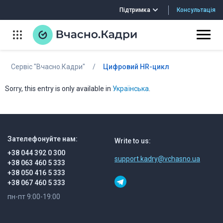
Консультація
Підтримка
Сервіс "Вчасно.Кадри"
/
Цифровий HR-цикл
Sorry, this entry is only available in
Українська
.
Зателефонуйте нам:
Write to us:
+38 044 392 0 300
support.kadry@vchasno.ua
+38 063 460 5 333
+38 050 416 5 333
+38 067 460 5 333
пн-пт 9:00-19:00