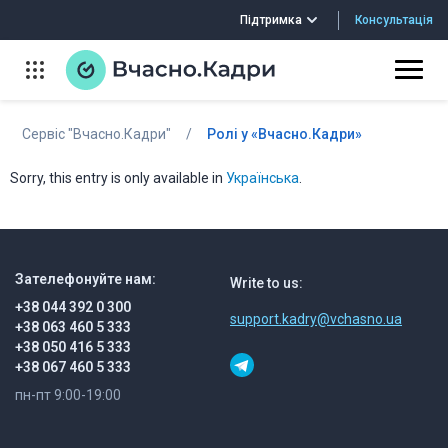
Консультація
Підтримка
Сервіс "Вчасно.Кадри"
/
Ролі у «Вчасно.Кадри»
Sorry, this entry is only available in
Українська
.
Зателефонуйте нам:
Write to us:
+38 044 392 0 300
support.kadry@vchasno.ua
+38 063 460 5 333
+38 050 416 5 333
+38 067 460 5 333
пн-пт 9:00-19:00