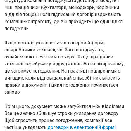
структури компанії погоджувати договори можуть і
інші працівники (бухгалтери, менеджери, керівники
відділів тощо). Після підписання договір надсилають
компанії-контрагенту, де він проходить ще один цикл
погоджень.
Якщо договір укладається в паперовій формі,
співробітники компанії, які його погоджують,
ознайомлюються з ним по черзі. Якщо працівник
компанії перебуває у відрядженні або на лікарняному,
це затримує погодження. На практиці поширеними є
випадки, коли відповідальний співробітник вносить
правки в документ, і цикл погодження починається
заново.
Крім цього, документ може загубитися між відділами.
Все це значно збільшує строки укладання договору.
Щоб спростити процес погодження, компанії все
частіше укладають
договори в електронній формі
.