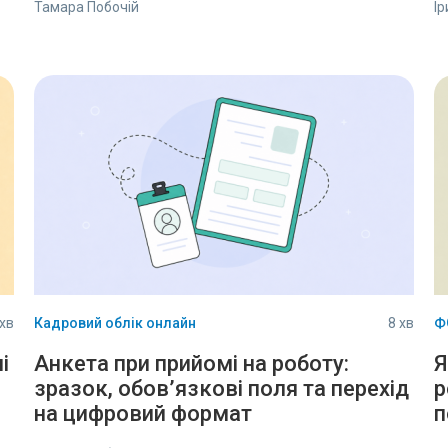
Тамара Побочій
І
 хв
Кадровий облік онлайн
8 хв
ФО
і
Анкета при прийомі на роботу:
Я
зразок, обов’язкові поля та перехід
р
на цифровий формат
п