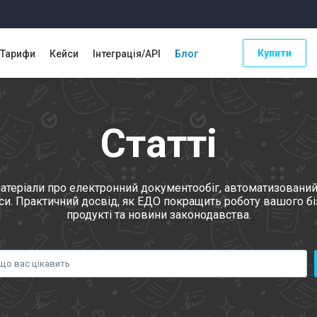
Купити
Тарифи
Кейси
Інтеграція/API
Блог
Статті
і матеріали про електронний документообіг, автоматизовани
иси. Практичний досвід, як ЕДО покращить роботу вашого бі
продукті та новини законодавства.