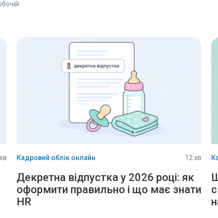
обочій
 хв
Кадровий облік онлайн
12 хв
К
Декретна відпустка у 2026 році: як
Щ
оформити правильно і що має знати
с
HR
н