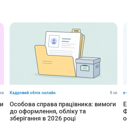
 хв
Кадровий облік онлайн
8 хв
е
си
Особова справа працівника: вимоги
Е
до оформлення, обліку та
Ф
зберігання в 2026 році
о