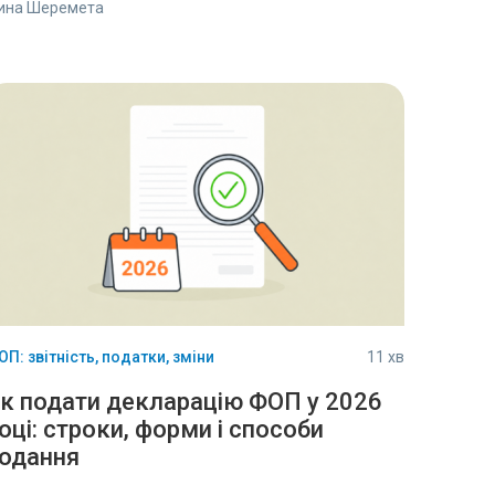
рина Шеремета
П: звітність, податки, зміни
11 хв
к подати декларацію ФОП у 2026
оці: строки, форми і способи
одання