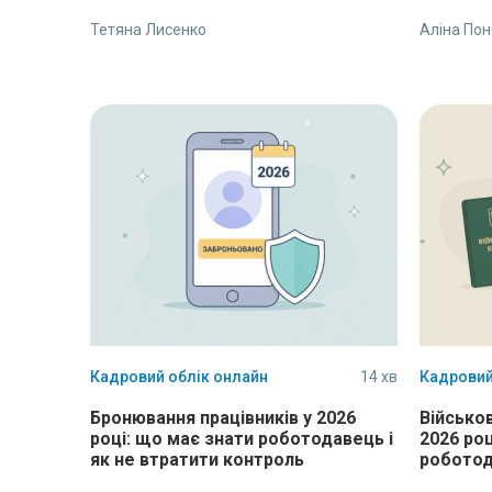
Тетяна Лисенко
Аліна По
Кадровий облік онлайн
14 хв
Кадровий
Бронювання працівників у 2026
Військов
році: що має знати роботодавець і
2026 ро
як не втратити контроль
робото