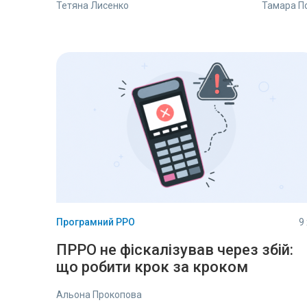
Тетяна Лисенко
Тамара П
Програмний РРО
9
ПРРО не фіскалізував через збій:
що робити крок за кроком
Альона Прокопова