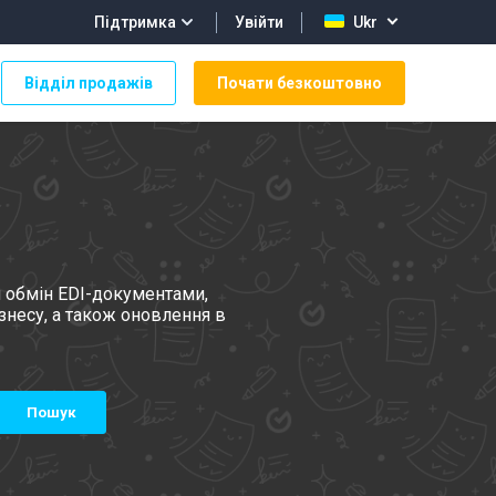
Увійти
Підтримка
Ukr
Відділ продажів
Почати безкоштовно
й обмін EDI-документами,
знесу, а також оновлення в