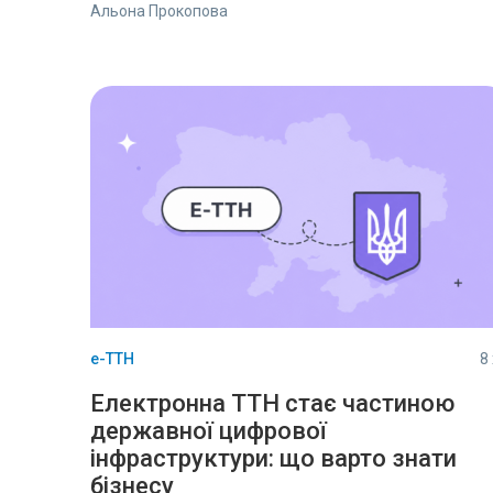
Альона Прокопова
е-ТТН
8
Електронна ТТН стає частиною
державної цифрової
інфраструктури: що варто знати
бізнесу