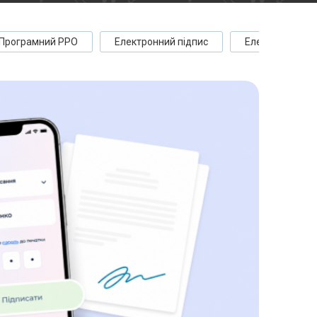
Програмний РРО
Електронний підпис
Електронні до