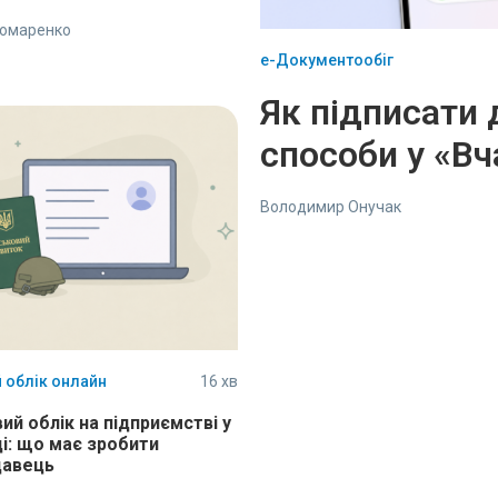
номаренко
е-Документообіг
Як підписати 
способи у «Вч
Володимир Онучак
 облік онлайн
16 хв
ий облік на підприємстві у
ці: що має зробити
давець