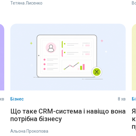
Тетяна Лисенко
В
 хв
Бізнес
8 хв
Б
Що таке CRM-система і навіщо вона
Я
потрібна бізнесу
к
п
Альона Прокопова