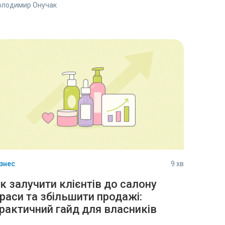
олодимир Онучак
ізнес
9 хв
к залучити клієнтів до салону
раси та збільшити продажі:
рактичний гайд для власників