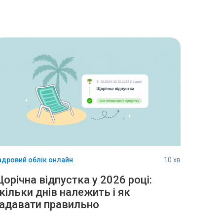
адровий облік онлайн
10 хв
орічна відпустка у 2026 році:
кільки днів належить і як
адавати правильно