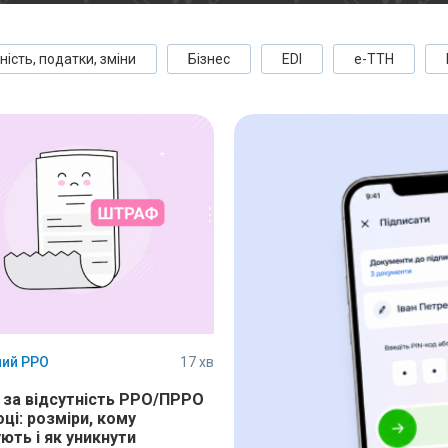
ність, податки, зміни
Бізнес
EDI
е-ТТН
ий РРО
17 хв
за відсутність РРО/ПРРО
оці: розміри, кому
ють і як уникнути