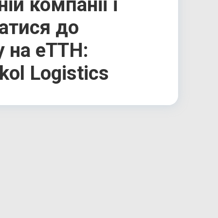
ній компанії і
атися до
 на еТТН:
kol Logistics