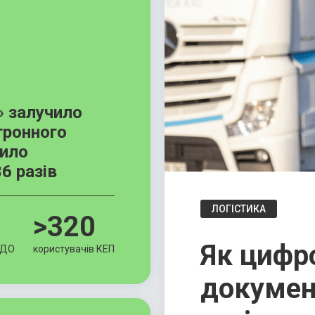
 залучило
тронного
рило
6 разів
ЛОГІСТИКА
>320
Як цифр
ЕДО
користувачів КЕП
докумен