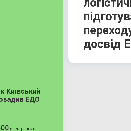
логістич
підготув
переходу
досвід E
як Київський
ровадив ЕДО
500
електронних