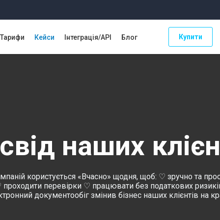
Купити
Тарифи
Кейси
Інтеграція/API
Блог
свід наших клієн
мпаній користується «Вчасно» щодня, щоб: ♡ зручно та пр
проходити перевірки ♡ працювати без податкових ризиків
ктронний документообіг змінив бізнес наших клієнтів на кр