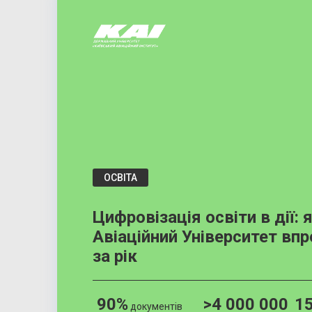
ОСВІТА
Цифровізація освіти в дії: 
Авіаційний Університет вп
за рік
90%
>4 000 000
1
документів