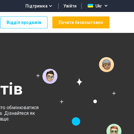
Увійти
Підтримка
Ukr
Відділ продажів
Почати безкоштовно
тів
осто обмінюватися
. Дізнайтеся як
аще.