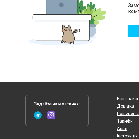
Замо
комп
Наші вакан
Задайте нам питання:
Довідка
Поширені 
Тарифи
Акції
Інструкція