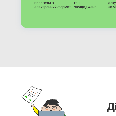
перевели в
грн
доку
електронний формат
заощаджено
на м
Д