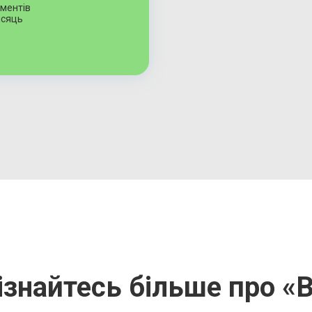
ментів
ісяць
ізнайтесь більше про «