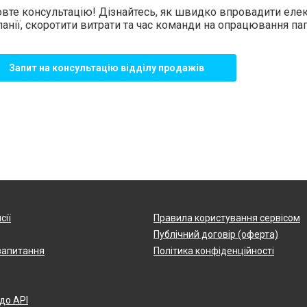
вте консультацію! Дізнайтесь, як швидко впровадити еле
анії, скоротити витрати та час команди на опрацювання пап
Запит на консультацію відділу продажів
сії
Правила користування сервісом
Публічний договір (оферта)
запитання
Політика конфіденційності
 до API