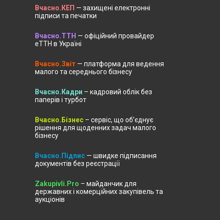
Вчасно.КЕП
— захищені електронні
підписи та печатки
Вчасно.ТТН
— офіційний провайдер
еТТН в Україні
Вчасно.Звіт
— платформа для ведення
малого та середнього бізнесу
Вчасно.Кадри
– кадровий облік без
паперів і турбот
Вчасно.Бізнес
– сервіс, що об’єднує
рішення для щоденних задач малого
бізнесу
Вчасно.Підпис
— швидке підписання
документів без реєстрації
Zakupivli.Pro
– майданчик для
державних і комерційних закупівель та
аукціонів