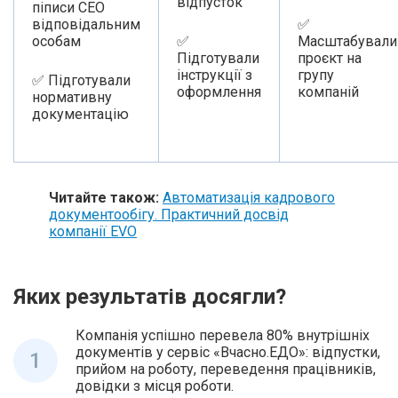
відпусток
піписи СЕО
відповідальним
✅
особам
✅
Масштабували
Підготували
проєкт на
інструкції з
групу
✅ Підготували
оформлення
компаній
нормативну
документацію
Читайте також:
Автоматизація кадрового
документообігу. Практичний досвід
компанії EVO
Яких результатів досягли?
Компанія успішно перевела 80% внутрішніх
документів у сервіс «Вчасно.ЕДО»: відпустки,
1
прийом на роботу, переведення працівників,
довідки з місця роботи.