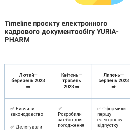
Timeline проєкту електронного
кадрового документообігу YURiA-
PHARM
Лютий—
Квітень—
Липень—
березень 2023
травень
серпень 2023
➡️
2023 ➡️
➡️
✅ Вивчили
✅
✅ Оформили
законодавство
Розробили
першу
чат-бот для
електронну
погодження
відпустку
✅ Делегували