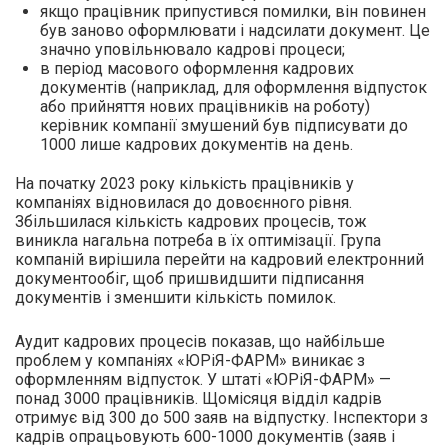
якщо працівник припустився помилки, він повинен
був заново оформлювати і надсилати документ. Це
значно уповільнювало кадрові процеси;
в період масового оформлення кадрових
документів (наприклад, для оформлення відпусток
або прийняття нових працівників на роботу)
керівник компанії змушений був підписувати до
1000 лише кадрових документів на день.
На початку 2023 року кількість працівників у
компаніях відновилася до довоєнного рівня.
Збільшилася кількість кадрових процесів, тож
виникла нагальна потреба в їх оптимізації. Група
компаній вирішила перейти на кадровий електронний
документообіг, щоб пришвидшити підписання
документів і зменшити кількість помилок.
Аудит кадрових процесів показав, що найбільше
проблем у компаніях «ЮРіЯ-ФАРМ» виникає з
оформленням відпусток. У штаті «ЮРіЯ-ФАРМ» —
понад 3000 працівників. Щомісяця відділ кадрів
отримує від 300 до 500 заяв на відпустку. Інспектори з
кадрів опрацьовують 600-1000 документів (заяв і