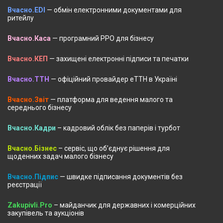
Вчасно.EDI
— обмін електронними документами для
ритейлу
Вчасно.Каса
— програмний РРО для бізнесу
Вчасно.КЕП
— захищені електронні підписи та печатки
Вчасно.ТТН
— офіційний провайдер еТТН в Україні
Вчасно.Звіт
— платформа для ведення малого та
середнього бізнесу
Вчасно.Кадри
– кадровий облік без паперів і турбот
Вчасно.Бізнес
– сервіс, що об’єднує рішення для
щоденних задач малого бізнесу
Вчасно.Підпис
— швидке підписання документів без
реєстрації
Zakupivli.Pro
– майданчик для державних і комерційних
закупівель та аукціонів