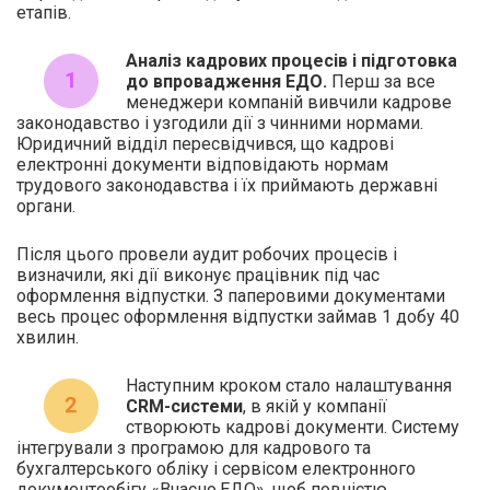
етапів.
Аналіз кадрових процесів і підготовка
до впровадження ЕДО.
Перш за все
менеджери компаній вивчили кадрове
законодавство і узгодили дії з чинними нормами.
Юридичний відділ пересвідчився, що кадрові
електронні документи відповідають нормам
трудового законодавства і їх приймають державні
органи.
Після цього провели аудит робочих процесів і
визначили, які дії виконує працівник під час
оформлення відпустки. З паперовими документами
весь процес оформлення відпустки займав 1 добу 40
хвилин.
Наступним кроком стало налаштування
СRM-системи
, в якій у компанії
створюють кадрові документи. Систему
інтегрували з програмою для кадрового та
бухгалтерського обліку і сервісом електронного
документообігу «Вчасно.ЕДО», щоб повністю