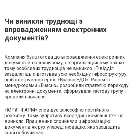
Чи виникли труднощі з
впровадженням електронних
документів?
Компанія була готова до впровадження електронних
документів і в технічному, і в організаційному планах,
тому особливих труднощів не виникло. IT-відділ
заздалегідь підготував усю необхідну інфраструктуру,
щоб інтегрувати сервіс «Вчасно.ЕДО». Разом із
менеджерами «Вчасно» розробили стратегію переходу
на електронні документи, сформували тестову групу і
провели навчання.
«ЮРіЯ-ФАРМ» сповідує філософію постійного
розвитку. Тому супротиву всередині компанії теж не
виникло. Працівники сприйняли цифровізацію
документів як рух уперед, іновацію, яка заощадить
їхній робочий час.