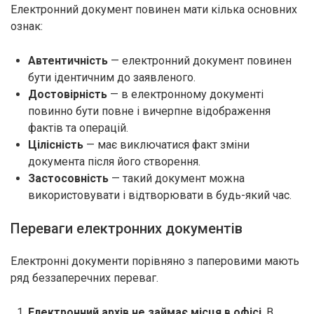
Електронний документ повинен мати кілька основних
ознак:
Автентичність
— електронний документ повинен
бути ідентичним до заявленого.
Достовірність
— в електронному документі
повинно бути повне і вичерпне відображення
фактів та операцій.
Цілісність
— має виключатися факт зміни
документа після його створення.
Застосовність
— такий документ можна
використовувати і відтворювати в будь-який час.
Переваги електронних документів
Електронні документи порівняно з паперовими мають
ряд беззаперечних переваг.
Електронний архів не займає місця в офісі
. В