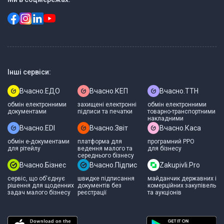
Інші сервіси:
Вчасно.ЕДО
Вчасно.КЕП
Вчасно.ТТН
обмін електронними
захищені електронні
обмін електронними
документами
підписи та печатки
товарно-транспортними
накладними
Вчасно.EDI
Вчасно.Звіт
Вчасно.Каса
обмін е-документами
платформа для
програмний РРО
для рітейлу
ведення малого та
для бізнесу
середнього бізнесу
Вчасно.Бізнес
Вчасно.Підпис
Zakupivli.Pro
сервіс, що об'єднує
швидке підписання
майданчик державних і
рішення для щоденних
документів без
комерційних закупівель
задач малого бізнесу
реєстрації
та аукціонів