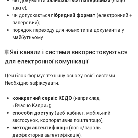
які документи
залишаються паперовими
(якщо
такі є);
чи допускається
гібридний формат
(електронний +
паперовий);
порядок переходу для нових типів документів у
майбутньому.
🌐 Які канали і системи використовуються
для електронної комунікації
Цей блок формує технічну основу всієї системи.
Необхідно зафіксувати:
конкретний сервіс КЕДО
(наприклад,
«Вчасно.Кадри»);
способи доступу
(веб-кабінет, мобільний
застосунок, корпоративна пошта тощо);
методи автентифікації
(логін/пароль,
двофакторна автентифікація);