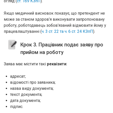
огляд (
ст. 169 КЗпП
).
Якщо медичний висновок показує, що претендент не
може за станом здоров’я виконувати запропоновану
роботу, роботодавець зобов’язаний відмовити йому у
працевлаштуванні (
ч. 3 ст. 22 та ч. 6 ст. 24 КЗпП
).
Крок 3. Працівник подає заяву про
прийом на роботу
Заява має містити такі
реквізити
:
адресат;
відомості про заявника;
назва виду документа;
текст документа;
дата документа;
підпис.