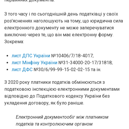
З того часу і по сьогоднішній день податківці у своїх
роз’ясненнях наголошують на тому, що юридична сила
електронного документу не може заперечуватися
виключно через те, що він має електронну форму.
Зокрема:
лист ДПС України
№10406/7/18-4017;
лист Мінфіну України
№31-34000-20-17/31818;
лист ДФС
№30/6/99-99-15-02-02-15 та ін.
З 2020 року платники податків обмінюються з
податковою інспекцією електронними документами
відповідно до Податкового кодексу України без
укладення договору, як було раніше.
Електронний документообіг між платником
податків та контролюючим органом